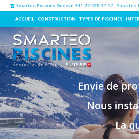
Smarteo Piscines Genève +41 22 539 17 17
Smarteo P
ACCUEIL
CONSTRUCTION
TYPES DE PISCINES
INTE
Envie de pro
Nous insta
La qu