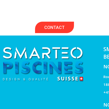
discuter ensemble.
CONTACT
S
B
N
Rou
18
+4
N