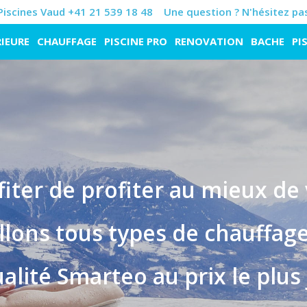
iscines Vaud +41 21 539 18 48
Une question ? N'hésitez pas
RIEURE
CHAUFFAGE
PISCINE PRO
RENOVATION
BACHE
PI
fiter de profiter au mieux de 
llons tous types de chauffage
alité Smarteo au prix le plus